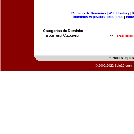
Registro de Dominios
|
Web Hosting
|
D
Dominios Expirados
|
Industrias
|
Indu
Categorías de Dominio:
[Pág. princi
** Precios expre
© 2002/2022 Solo10.com