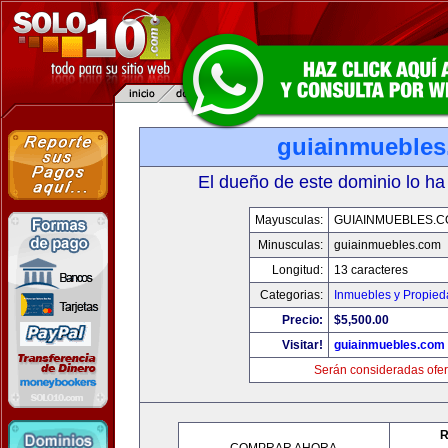
guiainmueble
El dueño de este dominio lo ha
Mayusculas:
GUIAINMUEBLES.
Minusculas:
guiainmuebles.com
Longitud:
13 caracteres
Categorias:
Inmuebles y Propie
Precio:
$5,500.00
Visitar!
guiainmuebles.com
Serán consideradas ofer
R