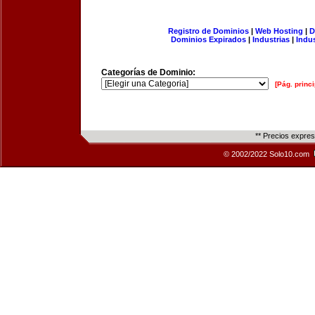
Registro de Dominios
|
Web Hosting
|
D
Dominios Expirados
|
Industrias
|
Indu
Categorías de Dominio:
[Pág. princi
** Precios expre
© 2002/2022 Solo10.com