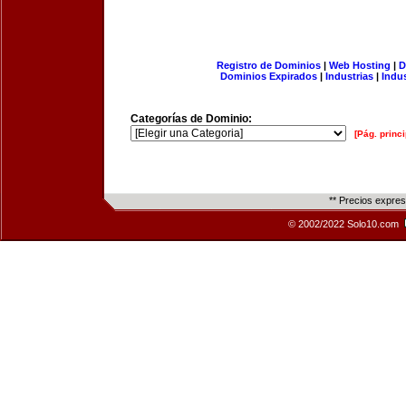
Registro de Dominios
|
Web Hosting
|
D
Dominios Expirados
|
Industrias
|
Indu
Categorías de Dominio:
[Pág. princi
** Precios expre
© 2002/2022 Solo10.com