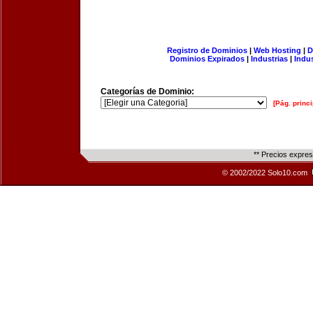
Registro de Dominios
|
Web Hosting
|
D
Dominios Expirados
|
Industrias
|
Indu
Categorías de Dominio:
[Pág. princi
** Precios expre
© 2002/2022 Solo10.com