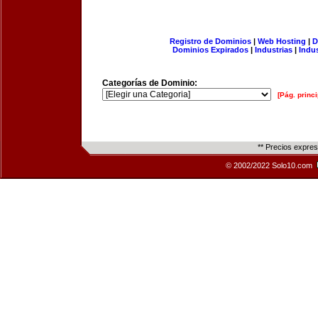
Registro de Dominios
|
Web Hosting
|
D
Dominios Expirados
|
Industrias
|
Indu
Categorías de Dominio:
[Pág. princi
** Precios expre
© 2002/2022 Solo10.com