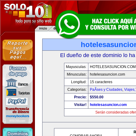
hotelesasuncio
El dueño de este dominio lo ha
Mayusculas:
HOTELESASUNCION.COM
Minusculas:
hotelesasuncion.com
Longitud:
15 caracteres
Categorias:
PaÃ­ses y Ciudades
,
Viajes
Precio:
$550.00
Visitar!
hotelesasuncion.com
Serán consideradas ofer
R