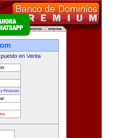
com
 puesto en Venta
OM
 y Finanzas
ta!
tas