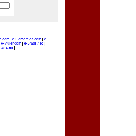
a.com
|
e-Comercios.com
|
e-
|
e-Mujer.com
|
e-Brasil.net
|
cas.com
|