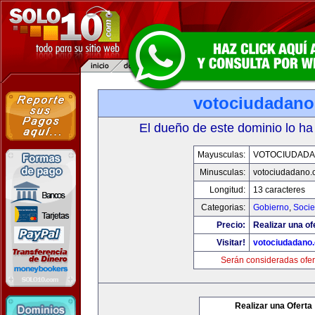
votociudadan
El dueño de este dominio lo ha
Mayusculas:
VOTOCIUDAD
Minusculas:
votociudadano
Longitud:
13 caracteres
Categorias:
Gobierno
,
Soci
Precio:
Realizar una of
Visitar!
votociudadano
Serán consideradas ofer
Realizar una Oferta