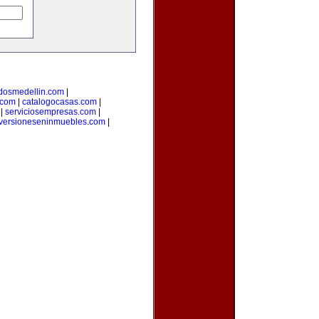
adosmedellin.com
|
.com
|
catalogocasas.com
|
|
serviciosempresas.com
|
versioneseninmuebles.com
|