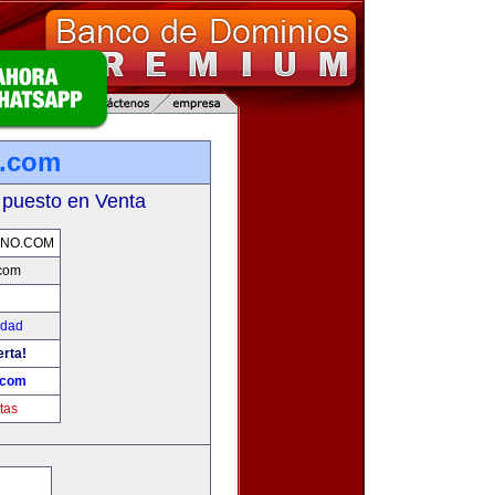
o.com
 puesto en Venta
ANO.COM
.com
edad
erta!
.com
tas