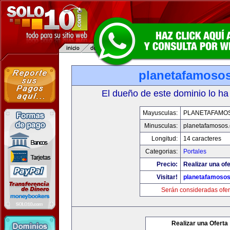
planetafamoso
El dueño de este dominio lo ha
Mayusculas:
PLANETAFAMO
Minusculas:
planetafamosos
Longitud:
14 caracteres
Categorias:
Portales
Precio:
Realizar una ofe
Visitar!
planetafamoso
Serán consideradas ofer
Realizar una Oferta