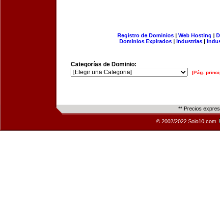
Registro de Dominios
|
Web Hosting
|
D
Dominios Expirados
|
Industrias
|
Indu
Categorías de Dominio:
[Pág. princi
** Precios expre
© 2002/2022 Solo10.com