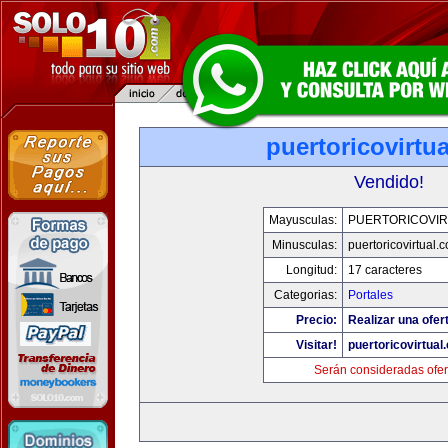
puertoricovirtu
Vendido!
Mayusculas:
PUERTORICOVIR
Minusculas:
puertoricovirtual.
Longitud:
17 caracteres
Categorias:
Portales
Precio:
Realizar una ofer
Visitar!
puertoricovirtual
Serán consideradas ofer