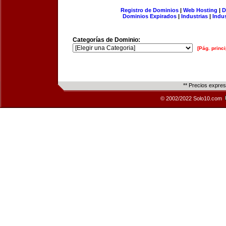
Registro de Dominios
|
Web Hosting
|
D
Dominios Expirados
|
Industrias
|
Indu
Categorías de Dominio:
[Pág. princi
** Precios expre
© 2002/2022 Solo10.com