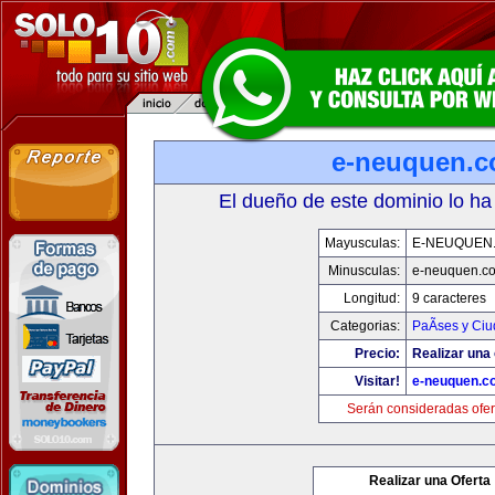
e-neuquen.
El dueño de este dominio lo ha
Mayusculas:
E-NEUQUEN
Minusculas:
e-neuquen.c
Longitud:
9 caracteres
Categorias:
PaÃ­ses y Ci
Precio:
Realizar una 
Visitar!
e-neuquen.c
Serán consideradas ofer
Realizar una Oferta