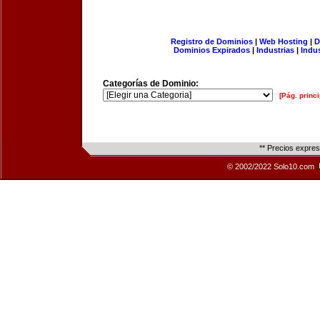
Registro de Dominios
|
Web Hosting
|
D
Dominios Expirados
|
Industrias
|
Indu
Categorías de Dominio:
[Pág. princi
** Precios expre
© 2002/2022 Solo10.com