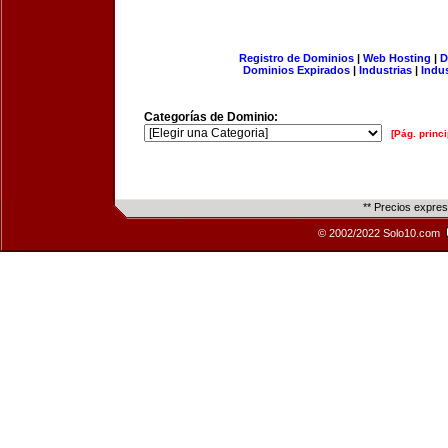
Registro de Dominios
|
Web Hosting
|
D
Dominios Expirados
|
Industrias
|
Indu
Categorías de Dominio:
[Pág. princi
** Precios expre
© 2002/2022 Solo10.com