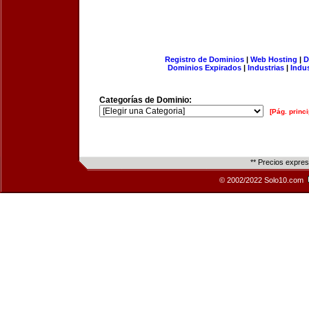
Registro de Dominios
|
Web Hosting
|
D
Dominios Expirados
|
Industrias
|
Indu
Categorías de Dominio:
[Pág. princi
** Precios expre
© 2002/2022 Solo10.com