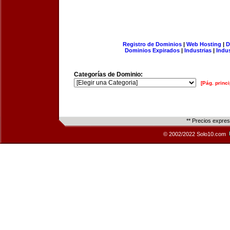
Registro de Dominios
|
Web Hosting
|
D
Dominios Expirados
|
Industrias
|
Indu
Categorías de Dominio:
[Pág. princi
** Precios expre
© 2002/2022 Solo10.com