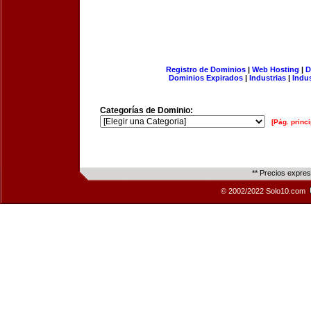
Registro de Dominios
|
Web Hosting
|
D
Dominios Expirados
|
Industrias
|
Indu
Categorías de Dominio:
[Pág. princi
** Precios expre
© 2002/2022 Solo10.com