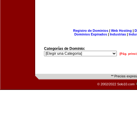
Registro de Dominios
|
Web Hosting
|
D
Dominios Expirados
|
Industrias
|
Indu
Categorías de Dominio:
[Pág. princi
** Precios expre
© 2002/2022 Solo10.com