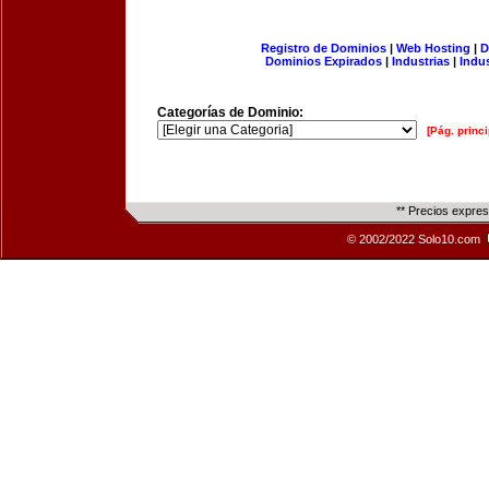
Registro de Dominios
|
Web Hosting
|
D
Dominios Expirados
|
Industrias
|
Indu
Categorías de Dominio:
[Pág. princi
** Precios expre
© 2002/2022 Solo10.com