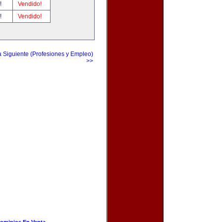
r!
Vendido!
r!
Vendido!
a Siguiente (Profesiones y Empleo)
>>