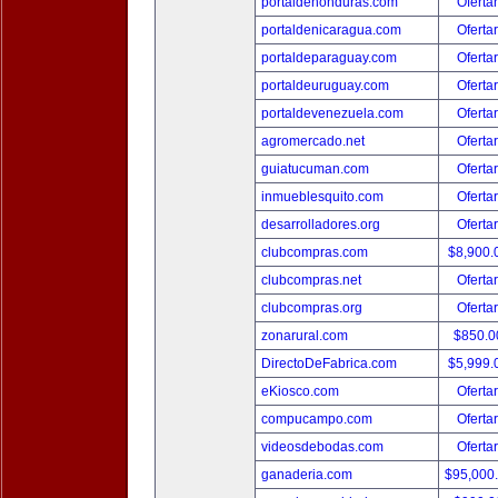
portaldehonduras.com
Oferta
portaldenicaragua.com
Oferta
portaldeparaguay.com
Oferta
portaldeuruguay.com
Oferta
portaldevenezuela.com
Oferta
agromercado.net
Oferta
guiatucuman.com
Oferta
inmueblesquito.com
Oferta
desarrolladores.org
Oferta
clubcompras.com
$8,900
clubcompras.net
Oferta
clubcompras.org
Oferta
zonarural.com
$850.
DirectoDeFabrica.com
$5,999
eKiosco.com
Oferta
compucampo.com
Oferta
videosdebodas.com
Oferta
ganaderia.com
$95,000