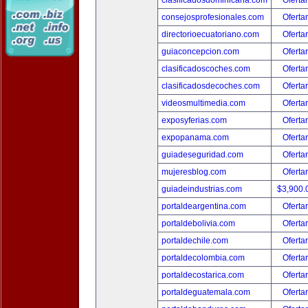
clasificadosdominicana.com
Oferta
consejosprofesionales.com
Oferta
directorioecuatoriano.com
Oferta
guiaconcepcion.com
Oferta
clasificadoscoches.com
Oferta
clasificadosdecoches.com
Oferta
videosmultimedia.com
Oferta
exposyferias.com
Oferta
expopanama.com
Oferta
guiadeseguridad.com
Oferta
mujeresblog.com
Oferta
guiadeindustrias.com
$3,900
portaldeargentina.com
Oferta
portaldebolivia.com
Oferta
portaldechile.com
Oferta
portaldecolombia.com
Oferta
portaldecostarica.com
Oferta
portaldeguatemala.com
Oferta