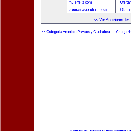
mujerfeliz.com
Oferta
programaciondigital.com
Oferta
<< Ver Anteriores 150
<< Categoria Anterior (PaÃ­ses y Ciudades)
Categori