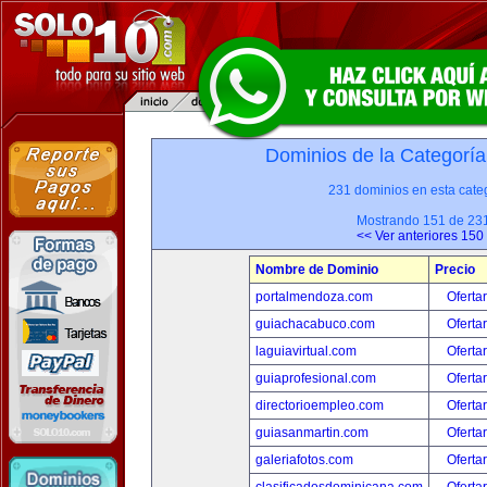
Dominios de la Categoría
231 dominios en esta categ
Mostrando 151 de 23
<< Ver anteriores 150
Nombre de Dominio
Precio
portalmendoza.com
Oferta
guiachacabuco.com
Oferta
laguiavirtual.com
Oferta
guiaprofesional.com
Oferta
directorioempleo.com
Oferta
guiasanmartin.com
Oferta
galeriafotos.com
Oferta