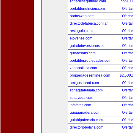
zonadeseguridad.com
$990.
portaldenutricion.com
Oferta
bodasweb.com
Oferta
directodefabrica.com.ar
Oferta
restoguia.com
Oferta
ejovenes.com
Oferta
guiadeinversiones.com
Oferta
guiaresorts.com
Oferta
portaldepropiedades.com
Oferta
zonapolitica.com
Oferta
propiedadesenlinea.com
$2,500
amigosenred.com
Oferta
zonaguatemala.com
Oferta
sosayuda.com
Oferta
infofotos.com
Oferta
guiaganadera.com
Oferta
guiahipotecaria.com
Oferta
directoriobolivia.com
Oferta