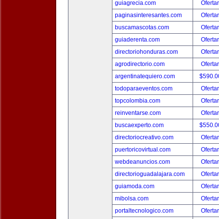
guiagrecia.com
Oferta
paginasinteresantes.com
Oferta
buscamascotas.com
Oferta
guiaderenta.com
Oferta
directoriohonduras.com
Oferta
agrodirectorio.com
Oferta
argentinatequiero.com
$590.
todoparaeventos.com
Oferta
topcolombia.com
Oferta
reinventarse.com
Oferta
buscaexperto.com
$550.
directoriocreativo.com
Oferta
puertoricovirtual.com
Oferta
webdeanuncios.com
Oferta
directorioguadalajara.com
Oferta
guiamoda.com
Oferta
mibolsa.com
Oferta
portaltecnologico.com
Oferta